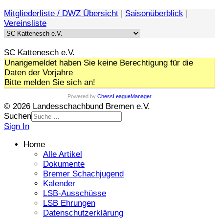
Mitgliederliste / DWZ Übersicht
|
Saisonüberblick
|
Vereinsliste
SC Kattenesch e.V.
Unangemeldet haben Sie keine Berechtigung für die
Daten der Vorjahre
Bitte melden Sie sich an!
Powered by
ChessLeagueManager
© 2026 Landesschachbund Bremen e.V.
Suchen
Sign In
Home
Alle Artikel
Dokumente
Bremer Schachjugend
Kalender
LSB-Ausschüsse
LSB Ehrungen
Datenschutzerklärung