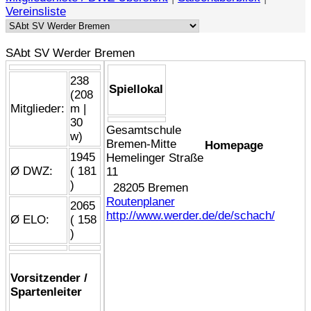
Vereinsliste
SAbt SV Werder Bremen
238
Spiellokal
(208
Mitglieder:
m |
30
Gesamtschule
w)
Bremen-Mitte
Homepage
1945
Hemelinger Straße
Ø DWZ:
( 181
11
)
28205 Bremen
Routenplaner
2065
http://www.werder.de/de/schach/
Ø ELO:
( 158
)
Vorsitzender /
Spartenleiter